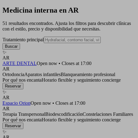
Medicina interna en AR
51 resultados encontrados. Ajusta los filtros para descubrir clínicas
con el estilo, precio y disponibilidad que necesitas.
Tratamiento principal
Buscar
✨
AR
ARTE DENTAL
Open now • Closes at 17:00
AR
Ortodoncia
Aparatos infantiles
Blanqueamiento profesional
Por qué nos encanta
Horario flexible y seguimiento concierge
Reservar
✨
AR
Espacio Orion
Open now • Closes at 17:00
AR
Terapia Transpersonal
Biodescodificación
Constelaciones Familiares
Por qué nos encanta
Horario flexible y seguimiento concierge
Reservar
✨
AR