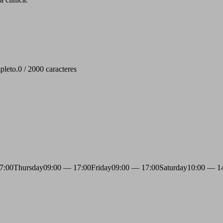
pleto.
0 / 2000 caracteres
7:00
Thursday
09:00 — 17:00
Friday
09:00 — 17:00
Saturday
10:00 — 1