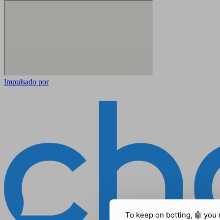
Impulsado por
To keep on botting, 🤖
you 