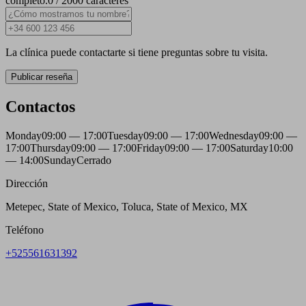
completo.
0 / 2000 caracteres
La clínica puede contactarte si tiene preguntas sobre tu visita.
Publicar reseña
Contactos
Monday
09:00 — 17:00
Tuesday
09:00 — 17:00
Wednesday
09:00 —
17:00
Thursday
09:00 — 17:00
Friday
09:00 — 17:00
Saturday
10:00
— 14:00
Sunday
Cerrado
Dirección
Metepec, State of Mexico, Toluca, State of Mexico, MX
Teléfono
+525561631392