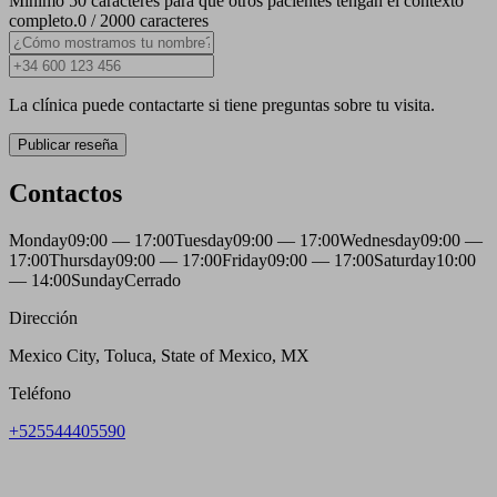
Mínimo 50 caracteres para que otros pacientes tengan el contexto
completo.
0 / 2000 caracteres
La clínica puede contactarte si tiene preguntas sobre tu visita.
Publicar reseña
Contactos
Monday
09:00 — 17:00
Tuesday
09:00 — 17:00
Wednesday
09:00 —
17:00
Thursday
09:00 — 17:00
Friday
09:00 — 17:00
Saturday
10:00
— 14:00
Sunday
Cerrado
Dirección
Mexico City, Toluca, State of Mexico, MX
Teléfono
+525544405590