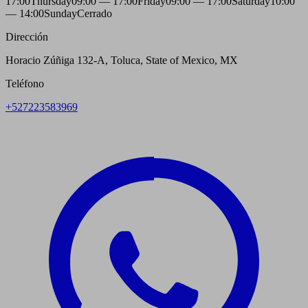
17:00
Thursday
09:00 — 17:00
Friday
09:00 — 17:00
Saturday
10:00
— 14:00
Sunday
Cerrado
Dirección
Horacio Zúñiga 132-A, Toluca, State of Mexico, MX
Teléfono
+527223583969