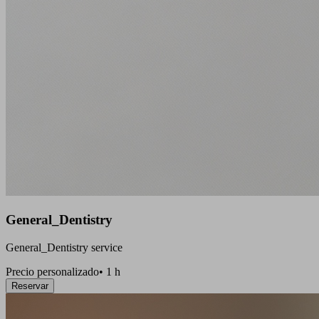
General_Dentistry
General_Dentistry service
Precio personalizado
•
1 h
Reservar