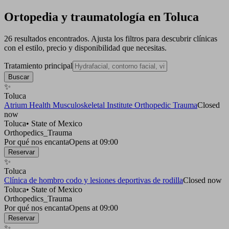
Ortopedia y traumatología en Toluca
26 resultados encontrados. Ajusta los filtros para descubrir clínicas
con el estilo, precio y disponibilidad que necesitas.
Tratamiento principal
Buscar
✨
Toluca
Atrium Health Musculoskeletal Institute Orthopedic Trauma
Closed
now
Toluca
•
State of Mexico
Orthopedics_Trauma
Por qué nos encanta
Opens at 09:00
Reservar
✨
Toluca
Clínica de hombro codo y lesiones deportivas de rodilla
Closed now
Toluca
•
State of Mexico
Orthopedics_Trauma
Por qué nos encanta
Opens at 09:00
Reservar
✨