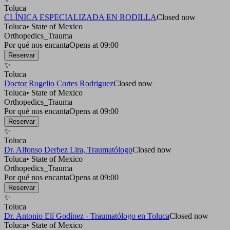
Toluca
CLÍNICA ESPECIALIZADA EN RODILLA
Closed now
Toluca
•
State of Mexico
Orthopedics_Trauma
Por qué nos encanta
Opens at 09:00
Reservar
✨
Toluca
Doctor Rogelio Cortes Rodriguez
Closed now
Toluca
•
State of Mexico
Orthopedics_Trauma
Por qué nos encanta
Opens at 09:00
Reservar
✨
Toluca
Dr. Alfonso Derbez Lira, Traumatólogo
Closed now
Toluca
•
State of Mexico
Orthopedics_Trauma
Por qué nos encanta
Opens at 09:00
Reservar
✨
Toluca
Dr. Antonio Elí Godínez - Traumatólogo en Toluca
Closed now
Toluca
•
State of Mexico