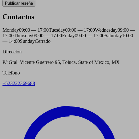
Publicar reseña
Contactos
Monday
09:00 — 17:00
Tuesday
09:00 — 17:00
Wednesday
09:00 —
17:00
Thursday
09:00 — 17:00
Friday
09:00 — 17:00
Saturday
10:00
— 14:00
Sunday
Cerrado
Dirección
P.º Gral. Vicente Guerrero 95, Toluca, State of Mexico, MX
Teléfono
+523222369688