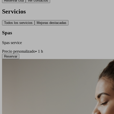
Reservar cita
Ver contactos
Servicios
Todos los servicios
Mejoras destacadas
Spas
Spas service
Precio personalizado
•
1 h
Reservar