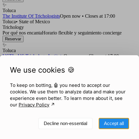
✨
Toluca
The Institute Of Trichologists
Open now • Closes at 17:00
Toluca
•
State of Mexico
Trichology
Por qué nos encanta
Horario flexible y seguimiento concierge
Reservar
✨
Toluca
USTI - US Trichology Institute
Open now • Closes at 17:00
Toluca
•
State of Mexico
Trichology
We use cookies 🍪
Por qué nos encanta
Horario flexible y seguimiento concierge
Reservar
To keep on botting, 🤖
you need to accept our
cookies. We use them to analyze data and make your
experience even better. To learn more about it, see
our
Privacy Policy
↗︎
Decline non-essential
Accept all