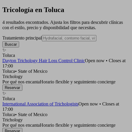
Tricología en Toluca
4 resultados encontrados. Ajusta los filtros para descubrir clínicas
con el estilo, precio y disponibilidad que necesitas.
Tratamiento principal
Buscar
✨
Toluca
Dayton Trichology Hair Loss Control Clinic
Open now • Closes at
17:00
Toluca
•
State of Mexico
Trichology
Por qué nos encanta
Horario flexible y seguimiento concierge
Reservar
✨
Toluca
International Association of Trichologists
Open now • Closes at
17:00
Toluca
•
State of Mexico
Trichology
Por qué nos encanta
Horario flexible y seguimiento concierge
Reservar