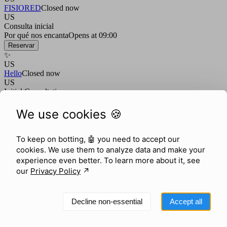
FISIORED
Closed now
US
Consulta inicial
Por qué nos encanta
Opens at 09:00
Reservar
✨
US
Hello
Closed now
US
Initial Consultation
Por qué nos encanta
Opens at 09:00
Reservar
We use cookies 🍪
✨
US
Unknown 6979ce6bedc3184e73eba26a
Open now • Closes at 18:00
To keep on botting, 🤖
you need to accept our
US
cookies. We use them to analyze data and make your
Servicios en curaduría
experience even better. To learn more about it, see
Por qué nos encanta
Horario flexible y seguimiento concierge
our
Privacy Policy
↗︎
Reservar
Decline non-essential
Accept all