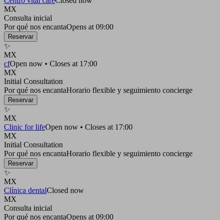
Centro vital care
Closed now
MX
Consulta inicial
Por qué nos encanta
Opens at 09:00
Reservar
✨
MX
cf
Open now • Closes at 17:00
MX
Initial Consultation
Por qué nos encanta
Horario flexible y seguimiento concierge
Reservar
✨
MX
Clinic for life
Open now • Closes at 17:00
MX
Initial Consultation
Por qué nos encanta
Horario flexible y seguimiento concierge
Reservar
✨
MX
Clínica dental
Closed now
MX
Consulta inicial
Por qué nos encanta
Opens at 09:00