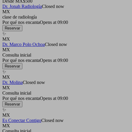
Desde MX$500
Dr. Jonah Radiología
Closed now
MX
clase de radiología
Por qué nos encanta
Opens at 09:00
Reservar
✨
MX
Dr. Marco Polo Ochoa
Closed now
MX
Consulta inicial
Por qué nos encanta
Opens at 09:00
Reservar
✨
MX
Dr. Molina
Closed now
MX
Consulta inicial
Por qué nos encanta
Opens at 09:00
Reservar
✨
MX
Es Conectar Contigo
Closed now
MX
Consulta inicial