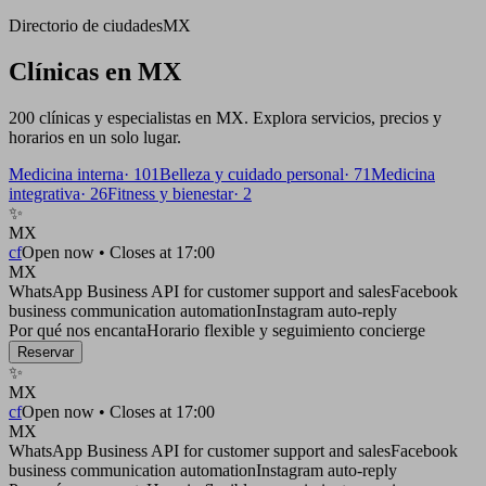
Directorio de ciudades
MX
Clínicas en MX
200 clínicas y especialistas en MX. Explora servicios, precios y
horarios en un solo lugar.
Medicina interna
·
101
Belleza y cuidado personal
·
71
Medicina
integrativa
·
26
Fitness y bienestar
·
2
✨
MX
cf
Open now • Closes at 17:00
MX
WhatsApp Business API for customer support and sales
Facebook
business communication automation
Instagram auto-reply
Por qué nos encanta
Horario flexible y seguimiento concierge
Reservar
✨
MX
cf
Open now • Closes at 17:00
MX
WhatsApp Business API for customer support and sales
Facebook
business communication automation
Instagram auto-reply