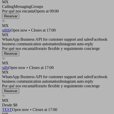
MX
Calling
Messaging
Groups
Por qué nos encanta
Opens at 09:00
Reservar
✨
MX
sdfds
Open now • Closes at 17:00
MX
WhatsApp Business API for customer support and sales
Facebook
business communication automation
Instagram auto-reply
Por qué nos encanta
Horario flexible y seguimiento concierge
Reservar
✨
MX
sdfs
Open now • Closes at 17:00
MX
WhatsApp Business API for customer support and sales
Facebook
business communication automation
Instagram auto-reply
Por qué nos encanta
Horario flexible y seguimiento concierge
Reservar
✨
MX
Desde $8
TEST
Open now • Closes at 17:00