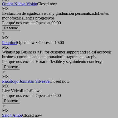
Óptica Nueva Visión
Closed now
MX
Evaluación de agudeza visual y graduación personalizada
Lentes
monofocales
Lentes progresivos
Por qué nos encanta
Opens at 09:00
Reservar
✨
MX
Poopfuel
Open now • Closes at 19:00
MX
WhatsApp Business API for customer support and sales
Facebook
business communication automation
Instagram auto-reply
Por qué nos encanta
Horario flexible y seguimiento concierge
Reservar
✨
MX
Psicólogo Jonnatan Silvestre
Closed now
MX
Live Video
Reels
Shows
Por qué nos encanta
Opens at 09:00
Reservar
✨
MX
Salon Amor
Closed now