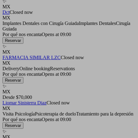
✨
MX
Dct
Closed now
MX
Implantes Dentales con Cirugía Guiada
Implantes Dentales
Cirugía
Guiada
Por qué nos encanta
Opens at 09:00
Reservar
✨
MX
FARMACIA SIMILAR LZC
Closed now
MX
Delivery
Online booking
Reservations
Por qué nos encanta
Opens at 09:00
Reservar
✨
MX
Desde $70,000
Liomar Sinisterra Diaz
Closed now
MX
Visita Psicología
Psicoterapia de duelo
Tratamiento para la depresión
Por qué nos encanta
Opens at 09:00
Reservar
✨
MX