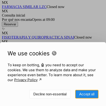
MX
FARMACIA SIMILAR LZC
Closed now
MX
Consulta inicial
Por qué nos encanta
Opens at 09:00
Reservar
✨
MX
FISIOTERAPIA Y QUIROPRACTICA SINAI
Closed now
MX
Consulta inicial
Por qué nos encanta
Opens at 09:00
We use cookies 🍪
Reservar
✨
MX
To keep on botting, 🤖
you need to accept our
Fisiotherapy
Closed now
cookies. We use them to analyze data and make your
MX
experience even better. To learn more about it, see
Consulta inicial
our
Privacy Policy
↗︎
Por qué nos encanta
Opens at 09:00
Reservar
✨
MX
Decline non-essential
Accept all
Genesis Beauty Spa
Closed now
MX