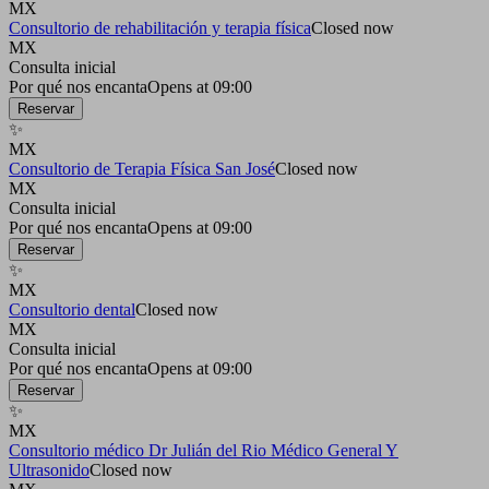
MX
Consultorio de rehabilitación y terapia física
Closed now
MX
Consulta inicial
Por qué nos encanta
Opens at 09:00
Reservar
✨
MX
Consultorio de Terapia Física San José
Closed now
MX
Consulta inicial
Por qué nos encanta
Opens at 09:00
Reservar
✨
MX
Consultorio dental
Closed now
MX
Consulta inicial
Por qué nos encanta
Opens at 09:00
Reservar
✨
MX
Consultorio médico Dr Julián del Rio Médico General Y
Ultrasonido
Closed now