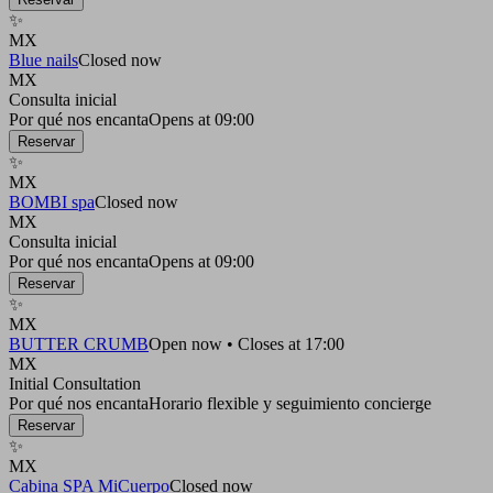
✨
MX
Blue nails
Closed now
MX
Consulta inicial
Por qué nos encanta
Opens at 09:00
Reservar
✨
MX
BOMBI spa
Closed now
MX
Consulta inicial
Por qué nos encanta
Opens at 09:00
Reservar
✨
MX
BUTTER CRUMB
Open now • Closes at 17:00
MX
Initial Consultation
Por qué nos encanta
Horario flexible y seguimiento concierge
Reservar
✨
MX
Cabina SPA MiCuerpo
Closed now