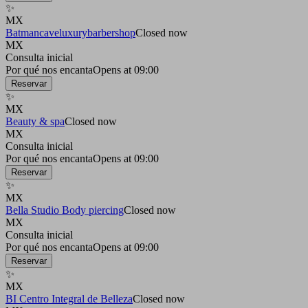
✨
MX
Batmancaveluxurybarbershop
Closed now
MX
Consulta inicial
Por qué nos encanta
Opens at 09:00
Reservar
✨
MX
Beauty & spa
Closed now
MX
Consulta inicial
Por qué nos encanta
Opens at 09:00
Reservar
✨
MX
Bella Studio Body piercing
Closed now
MX
Consulta inicial
Por qué nos encanta
Opens at 09:00
Reservar
✨
MX
BI Centro Integral de Belleza
Closed now