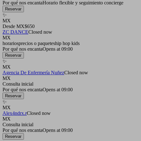
Por qué nos encanta
Horario flexible y seguimiento concierge
Reservar
✨
MX
Desde MX$650
ZC DANCE
Closed now
MX
horarios
precios o paquetes
hip hop kids
Por qué nos encanta
Opens at 09:00
Reservar
✨
MX
Agencia De Enfermería Nuñez
Closed now
MX
Consulta inicial
Por qué nos encanta
Opens at 09:00
Reservar
✨
MX
Alex4ndrx.r
Closed now
MX
Consulta inicial
Por qué nos encanta
Opens at 09:00
Reservar