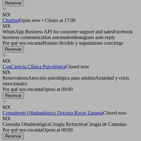
Reservar
✨
MX
Chatfuel
Open now • Closes at 17:00
MX
WhatsApp Business API for customer support and sales
Facebook
business communication automation
Instagram auto-reply
Por qué nos encanta
Horario flexible y seguimiento concierge
Reservar
✨
MX
ConCiencia Clínica Psicológica
Closed now
MX
Reservations
Atención psicológica para adultos
Ansiedad y crisis
emocionales
Por qué nos encanta
Opens at 09:00
Reservar
✨
MX
Consultorio Oftalmológico Doctora Rocio Zamora
Closed now
MX
Consulta Oftalmológica
Cirugía Refractiva
Cirugía de Cataratas
Por qué nos encanta
Opens at 09:00
Reservar